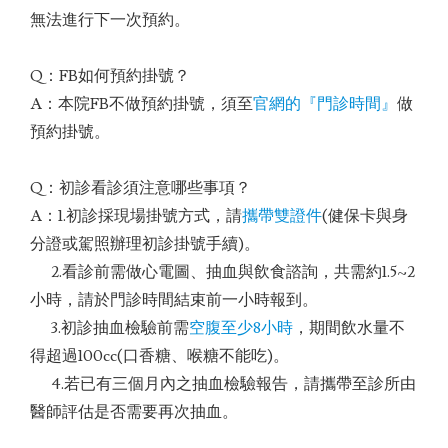
無法進行下一次預約。
Q：FB如何預約掛號？
A：本院FB不做預約掛號，須至
官網的『門診時間』
做
預約掛號。
Q：初診看診須注意哪些事項？
A：1.初診採現場掛號方式，請
攜帶雙證件
(健保卡與身
分證或駕照辦理初診掛號手續)。
2.看診前需做心電圖、抽血與飲食諮詢，共需約1.5~2
小時，請於門診時間結束前一小時報到。
3.初診抽血檢驗前需
空腹至少8小時
，期間飲水量不
得超過100cc(口香糖、喉糖不能吃)。
4.若已有三個月內之抽血檢驗報告，請攜帶至診所由
醫師評估是否需要再次抽血。