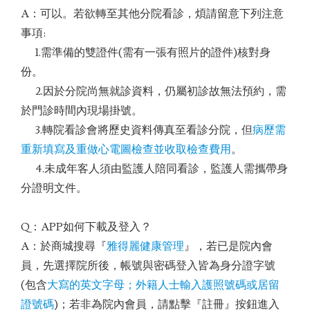
A：可以。若欲轉至其他分院看診，煩請留意下列注意
事項:
1.需準備的雙證件(需有一張有照片的證件)核對身
份。
2.因於分院尚無就診資料，仍屬初診故無法預約，需
於門診時間內現場掛號。
3.轉院看診會將歷史資料傳真至看診分院，但
病歷需
重新填寫及重做心電圖檢查並收取檢查費用
。
4.未成年客人須由監護人陪同看診，監護人需攜帶身
分證明文件。
Q：APP如何下載及登入？
A：於商城搜尋『
雅得麗健康管理
』，若已是院內會
員，先選擇院所後，帳號與密碼登入皆為身分證字號
(包含
大寫的英文字母；外籍人士輸入護照號碼或居留
證號碼
)；若非為院內會員，請點擊『註冊』按鈕進入