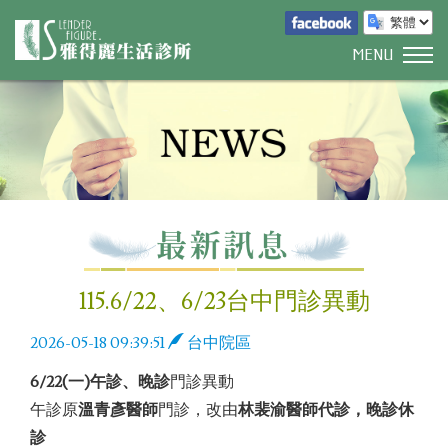
MENU
115.6/22、6/23台中門診異動
2026-05-18 09:39:51
台中院區
6/22(一)午診、晚診
門診異動
午診原
溫青彥醫師
門診，改由
林裴渝醫師代診，晚診休
診