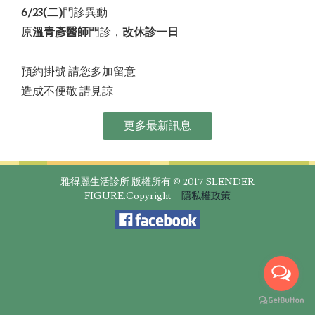
6/23(二)
門診異動
原
溫青彥醫師
門診，
改休診一日
預約掛號 請您多加留意
造成不便敬 請見諒
更多最新訊息
雅得麗生活診所 版權所有 © 2017 SLENDER
FIGURE.Copyright
隱私權政策