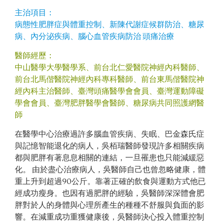
主治項目：
病態性肥胖症與體重控制、新陳代謝症候群防治、糖尿
病、內分泌疾病、腦心血管疾病防治 頭痛治療
醫師經歷：
中山醫學大學醫學系、前台北仁愛醫院神經內科醫師、
前台北馬偕醫院神經內科專科醫師、前台東馬偕醫院神
經內科主治醫師、臺灣頭痛醫學會會員、臺灣運動障礙
學會會員、臺灣肥胖醫學會醫師、糖尿病共同照護網醫
師
在醫學中心治療過許多腦血管疾病、失眠、巴金森氏症
與記憶智能退化的病人，吳栢瑞醫師發現許多相關疾病
都與肥胖有著息息相關的連結，一旦罹患也只能減緩惡
化。 由於盡心治療病人，吳醫師自己也曾忽略健康，體
重上升到超過90公斤。靠著正確的飲食與運動方式他已
經成功瘦身。也因有過肥胖的經驗，吳醫師深深體會肥
胖對於人的身體與心理所產生的種種不舒服與負面的影
響。在減重成功重獲健康後，吳醫師決心投入體重控制