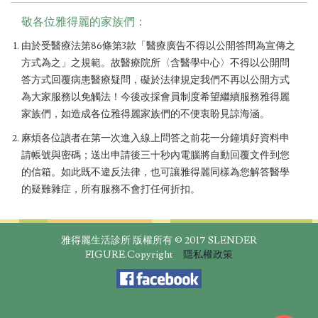
敬各位雅得麗的家族們：
由於受醫療法第86條第3款「醫療廣告不得以公開答問為宣傳之
方式為之」之規範。故醫療院所〈含醫學中心〉不得以公開問
答方式回覆病患醫療疑問，礙於法律規定我們不再以公開方式
為大家服務以免觸法！今後改採會員制度希望繼續服務雅得麗
家族們，如造成各位雅得麗家族們的不便衷盼見諒海涵。
麻煩各位讀者在第一次進入線上問答之前花一分鐘填好資料申
請帳號與密碼；送出申請後三十秒內電腦將自動回覆文件到您
的信箱。如此既不違反法律，也可讓雅得麗同樣為您解答醫學
的疑難雜症，所有服務不會打任何折扣。
雅得麗生活診所 版權所有 © 2017 SLENDER
FIGURE.Copyright
隱私權政策