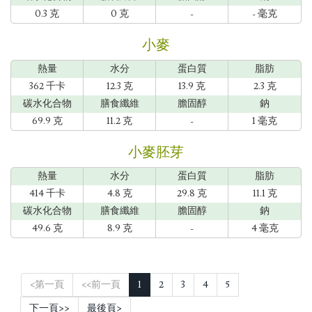
0.3 克
0 克
-
- 毫克
小麥
熱量
水分
蛋白質
脂肪
362 千卡
12.3 克
13.9 克
2.3 克
碳水化合物
膳食纖維
膽固醇
鈉
69.9 克
11.2 克
-
1 毫克
小麥胚芽
熱量
水分
蛋白質
脂肪
414 千卡
4.8 克
29.8 克
11.1 克
碳水化合物
膳食纖維
膽固醇
鈉
49.6 克
8.9 克
-
4 毫克
<第一頁
<<前一頁
1
2
3
4
5
下一頁>>
最後頁>