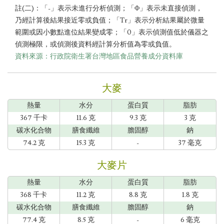
註(二)：「-」表示未進行分析偵測；「Φ」表示未直接偵測，
乃經計算後結果接近零或負值；「Tr」表示分析結果屬於微量
範圍或因小數點進位結果變成零；「0」表示偵測值低於儀器之
偵測極限，或偵測後資料經計算分析值為零或負值。
資料來源：行政院衛生署台灣地區食品營養成分資料庫
大麥
熱量
水分
蛋白質
脂肪
367 千卡
11.6 克
9.3 克
3 克
碳水化合物
膳食纖維
膽固醇
鈉
74.2 克
15.3 克
-
37 毫克
大麥片
熱量
水分
蛋白質
脂肪
368 千卡
11.2 克
8.8 克
1.8 克
碳水化合物
膳食纖維
膽固醇
鈉
77.4 克
8.5 克
-
6 毫克