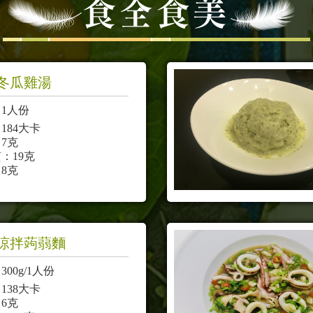
冬瓜雞湯
1人份
184大卡
7克
：19克
8克
涼拌蒟蒻麵
00g/1人份
138大卡
6克