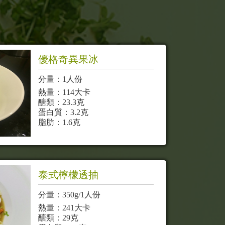
優格奇異果冰
分量：1人份
熱量：114大卡
醣類：23.3克
蛋白質：3.2克
脂肪：1.6克
泰式檸檬透抽
分量：350g/1人份
熱量：241大卡
醣類：29克