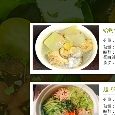
蛤蜊
分量：
熱量：
醣類：
蛋白質
脂肪：
越式
分量：3
熱量：
醣類：