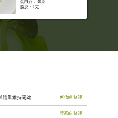
蛋白質：30克
脂肪：1克
與體重維持關鍵
何信緯 醫師
黃彥皓 醫師