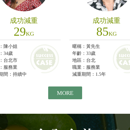
成功減重
成功減重
29
85
KG
KG
：陳小姐
暱稱：黃先生
：34歲
年齡：33歲
：台北市
地區：台北
：服務業
職業：服務業
期間：持續中
減重期間：1.5年
MORE