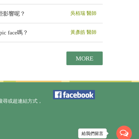
些影響呢？
吳栢瑞 醫師
 face嗎？
黃彥皓 醫師
MORE
搜尋或超連結方式，
給我們留言