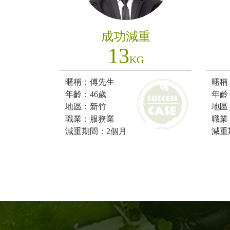
成功減重
13
KG
暱稱：傅先生
暱稱
年齡：46歲
年齡
地區：新竹
地區
職業：服務業
職業
減重期間：2個月
減重