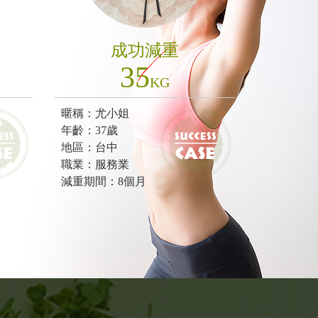
成功減重
35
KG
暱稱：尤小姐
年齡：37歲
地區：台中
職業：服務業
減重期間：8個月