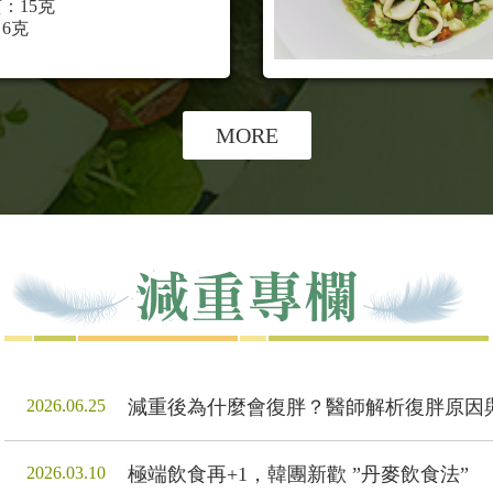
：15克
6克
MORE
2026.06.25
減重後為什麼會復胖？醫師解析復胖原因
2026.03.10
極端飲食再+1，韓團新歡 ”丹麥飲食法”